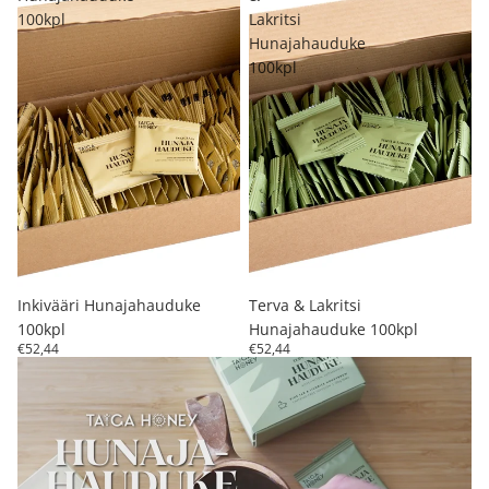
100kpl
Lakritsi
Hunajahauduke
100kpl
Inkivääri Hunajahauduke
Terva & Lakritsi
100kpl
Hunajahauduke 100kpl
€52,44
€52,44