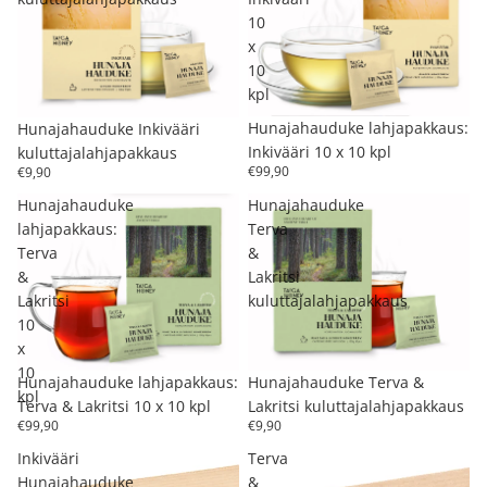
10
x
10
kpl
Hunajahauduke lahjapakkaus:
Hunajahauduke Inkivääri
Inkivääri 10 x 10 kpl
kuluttajalahjapakkaus
€99,90
€9,90
Hunajahauduke
Hunajahauduke
lahjapakkaus:
Terva
Terva
&
&
Lakritsi
Lakritsi
kuluttajalahjapakkaus
10
x
10
Hunajahauduke lahjapakkaus:
Hunajahauduke Terva &
kpl
Terva & Lakritsi 10 x 10 kpl
Lakritsi kuluttajalahjapakkaus
€99,90
€9,90
Inkivääri
Terva
Hunajahauduke
&