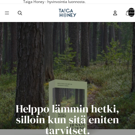
Taiga Honey - hyvinvointia luonnosta.
Tuottei
ostoskor
yhteens
Helppo lämmin hetki,
silloin kun sitä eniten
tarvitset.