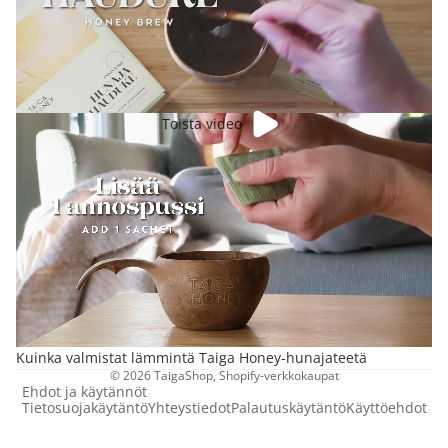
Toista video
Kuinka valmistat lämmintä Taiga Honey-hunajateetä
© 2026
TaigaShop
, Shopify-verkkokaupat
Ehdot ja käytännöt
Tietosuojakäytäntö
Yhteystiedot
Palautuskäytäntö
Käyttöehdot