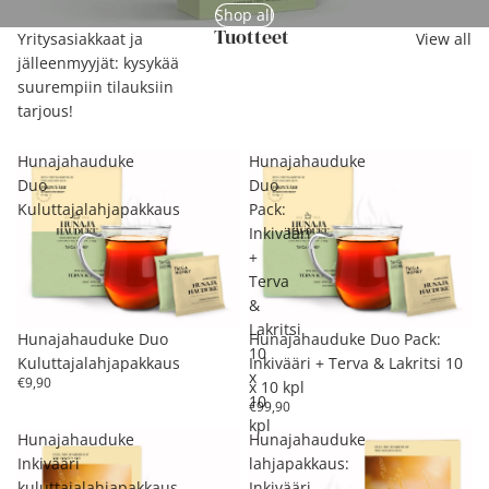
Shop all
Tuotteet
Yritysasiakkaat ja
View all
jälleenmyyjät: kysykää
suurempiin tilauksiin
tarjous!
Hunajahauduke
Hunajahauduke
Duo
Duo
Kuluttajalahjapakkaus
Pack:
Inkivääri
+
Terva
&
Lakritsi
Hunajahauduke Duo
Hunajahauduke Duo Pack:
10
Kuluttajalahjapakkaus
Inkivääri + Terva & Lakritsi 10
x
€9,90
x 10 kpl
10
€99,90
kpl
Hunajahauduke
Hunajahauduke
Inkivääri
lahjapakkaus:
kuluttajalahjapakkaus
Inkivääri