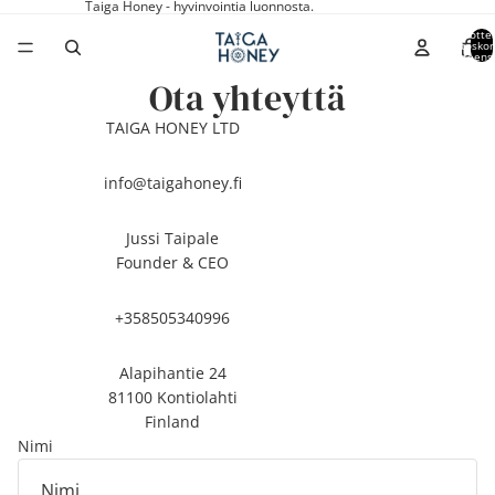
Taiga Honey - hyvinvointia luonnosta.
Tuottei
ostoskor
yhteens
Ota yhteyttä
TAIGA HONEY LTD
info@taigahoney.fi
Jussi Taipale
Founder & CEO
+358505340996
Alapihantie 24
81100 Kontiolahti
Finland
Nimi