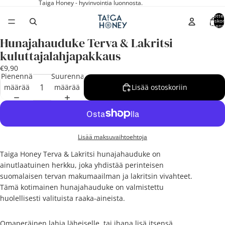
Taiga Honey - hyvinvointia luonnosta.
Tuottei
ostoskor
yhteens
Hunajahauduke Terva & Lakritsi
Avaa
kuluttajalahjapakkaus
kuva
koko
€9,90
näytön
Pienennä
Suurenna
tilassa
määrää
määrää
Lisää ostoskoriin
Lisää maksuvaihtoehtoja
Taiga Honey Terva & Lakritsi hunajahauduke on
ainutlaatuinen herkku, joka yhdistää perinteisen
suomalaisen tervan makumaailman ja lakritsin vivahteet.
Tämä kotimainen hunajahauduke on valmistettu
huolellisesti valituista raaka-aineista.
Omaperäinen lahja läheiselle, tai ihana lisä itsensä